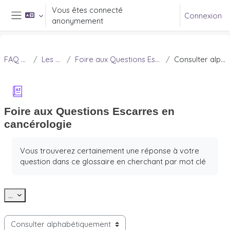
Passer au contenu principal
Vous êtes connecté
Connexion
anonymement
Panneau latéral
FAQ Douleur
Les escarres
Foire aux Questions Escarres en cancérologie
Consulter alphabétiquement
Foire aux Questions Escarres en
cancérologie
Conditions d’achèvement
Vous trouverez certainement une réponse à votre
question dans ce glossaire en cherchant par mot clé
Exporter des articles
...
Consulter le glossaire à l’aide de cet index