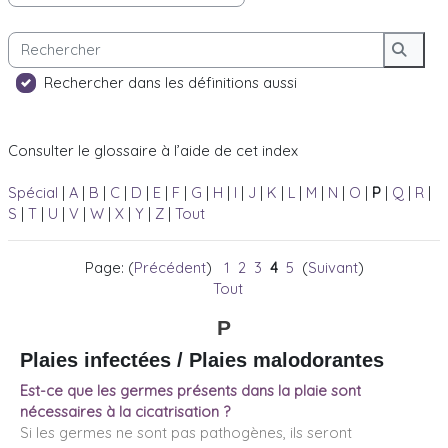
Rechercher
Reche
Rechercher dans les définitions aussi
Consulter le glossaire à l’aide de cet index
Spécial
|
A
|
B
|
C
|
D
|
E
|
F
|
G
|
H
|
I
|
J
|
K
|
L
|
M
|
N
|
O
|
P
|
Q
|
R
|
S
|
T
|
U
|
V
|
W
|
X
|
Y
|
Z
|
Tout
Page: (
Précédent
)
1
2
3
4
5
(
Suivant
)
Tout
P
Plaies infectées / Plaies malodorantes
Est-ce que les germes présents dans la plaie sont
nécessaires à la cicatrisation ?
Si les germes ne sont pas pathogènes, ils seront