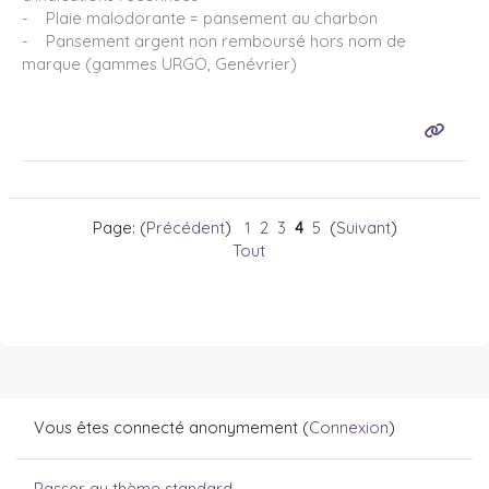
- Plaie malodorante = pansement au charbon
- Pansement argent non remboursé hors nom de
marque (gammes URGO, Genévrier)
Page: (
Précédent
)
1
2
3
4
5
(
Suivant
)
Tout
Vous êtes connecté anonymement (
Connexion
)
Passer au thème standard