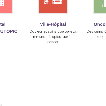
tal
Ville-Hôpital
Oncog
 UTOPIC
Douleur et soins douloureux,
Des symptô
immunothérapies, après-
la con
cancer
u