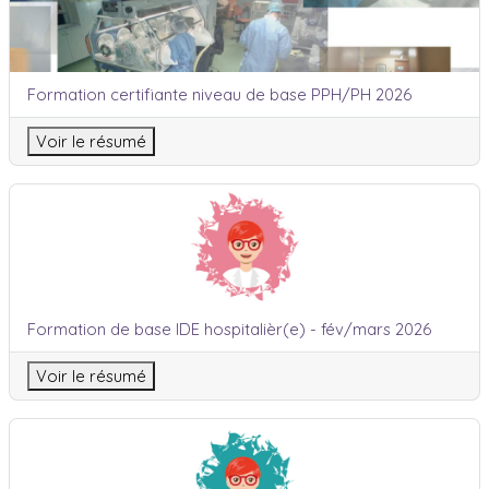
Nom du cours
Formation certifiante niveau de base PPH/PH 2026
Voir le résumé
Formation de base IDE hospitalièr(e) - fév/mars 2026
Nom du cours
Formation de base IDE hospitalièr(e) - fév/mars 2026
Voir le résumé
Formation de base IDE hospitalièr(e) - mai/juin 2026