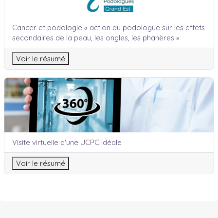
Nom du cours
Cancer et podologie « action du podologue sur les effets
secondaires de la peau, les ongles, les phanères »
Voir le résumé
Visite virtuelle d'une UCPC idéale
Nom du cours
Visite virtuelle d'une UCPC idéale
Voir le résumé