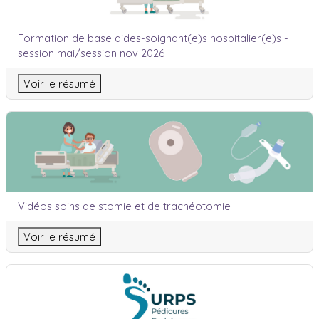
Nom du cours
Formation de base aides-soignant(e)s hospitalier(e)s -
session mai/session nov 2026
Voir le résumé
Vidéos soins de stomie et de trachéotomie
Nom du cours
Vidéos soins de stomie et de trachéotomie
Voir le résumé
Cancer et podologie « action du podologue sur les effets second