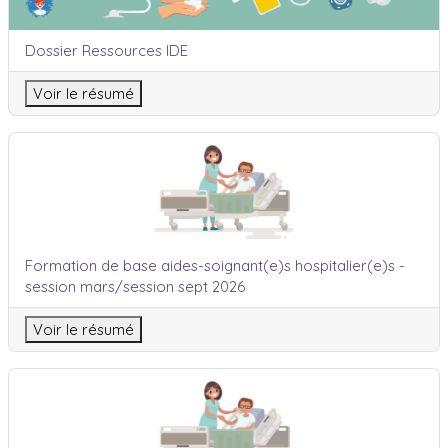
Nom du cours
Dossier Ressources IDE
Voir le résumé
Formation de base aides-soignant(e)s hospitalier(e)s - sessio
Nom du cours
Formation de base aides-soignant(e)s hospitalier(e)s -
session mars/session sept 2026
Voir le résumé
Formation de base aides-soignant(e)s hospitalier(e)s - sessio