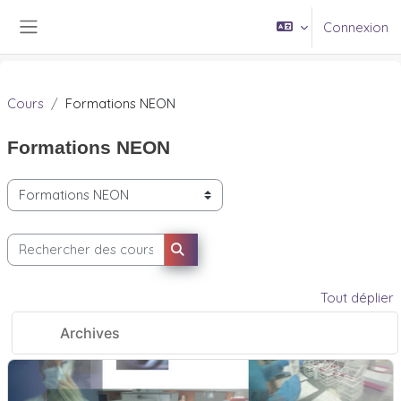
Passer au contenu principal
Connexion
Panneau latéral
Cours
Formations NEON
Formations NEON
Catégories de cours
Rechercher des cours
Rechercher des cours
Tout déplier
Archives
Formation certifiante niveau de base PPH/PH 2026