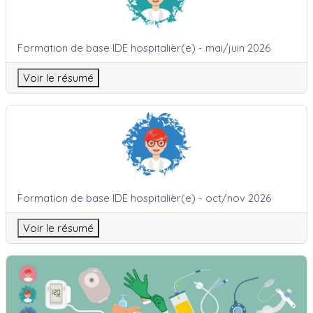
Nom du cours
Formation de base IDE hospitalièr(e) - mai/juin 2026
Voir le résumé
Formation de base IDE hospitalièr(e) - oct/nov 2026
Nom du cours
Formation de base IDE hospitalièr(e) - oct/nov 2026
Voir le résumé
Dossier Ressources IDE