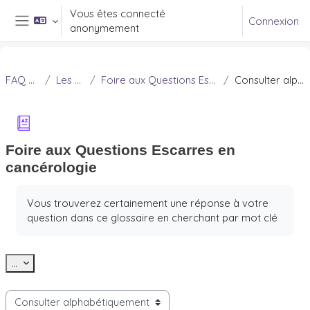
Passer au contenu principal
Vous êtes connecté
Connexion
anonymement
Panneau latéral
FAQ Douleur
Les escarres
Foire aux Questions Escarres en cancérologie
Consulter alphabétiquement
Foire aux Questions Escarres en
cancérologie
Conditions d’achèvement
Vous trouverez certainement une réponse à votre
question dans ce glossaire en cherchant par mot clé
Exporter des articles
...
Consulter le glossaire à l’aide de cet index