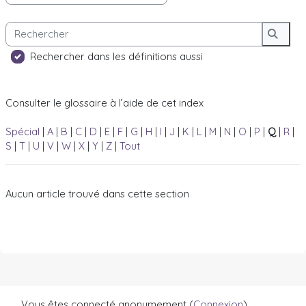
Rechercher
Reche
Rechercher dans les définitions aussi
Consulter le glossaire à l’aide de cet index
Spécial
|
A
|
B
|
C
|
D
|
E
|
F
|
G
|
H
|
I
|
J
|
K
|
L
|
M
|
N
|
O
|
P
|
Q
|
R
|
S
|
T
|
U
|
V
|
W
|
X
|
Y
|
Z
|
Tout
Aucun article trouvé dans cette section
Vous êtes connecté anonymement (
Connexion
)