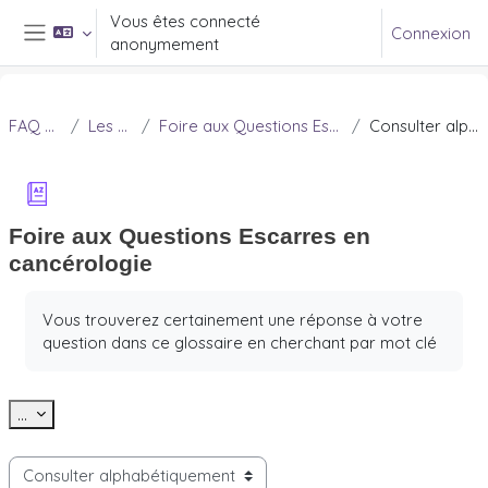
Passer au contenu principal
Vous êtes connecté
Connexion
anonymement
Panneau latéral
FAQ Douleur
Les escarres
Foire aux Questions Escarres en cancérologie
Consulter alphabétiquement
Foire aux Questions Escarres en
cancérologie
Conditions d’achèvement
Vous trouverez certainement une réponse à votre
question dans ce glossaire en cherchant par mot clé
Exporter des articles
...
Consulter le glossaire à l’aide de cet index