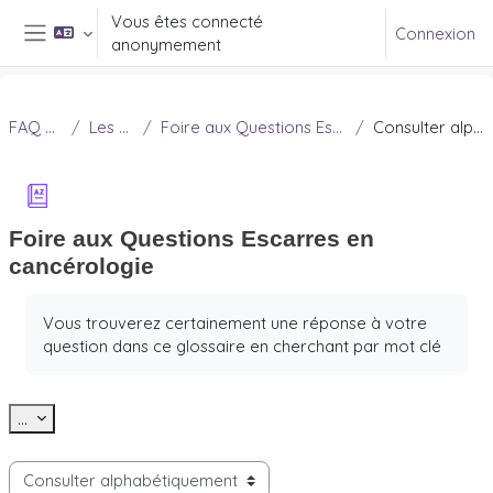
Passer au contenu principal
Vous êtes connecté
Connexion
anonymement
Panneau latéral
FAQ Douleur
Les escarres
Foire aux Questions Escarres en cancérologie
Consulter alphabétiquement
Foire aux Questions Escarres en
cancérologie
Conditions d’achèvement
Vous trouverez certainement une réponse à votre
question dans ce glossaire en cherchant par mot clé
Exporter des articles
...
Consulter le glossaire à l’aide de cet index