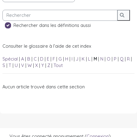
Rechercher
Reche
Rechercher dans les définitions aussi
Consulter le glossaire à l’aide de cet index
Spécial
|
A
|
B
|
C
|
D
|
E
|
F
|
G
|
H
|
I
|
J
|
K
|
L
|
M
|
N
|
O
|
P
|
Q
|
R
|
S
|
T
|
U
|
V
|
W
|
X
|
Y
|
Z
|
Tout
Aucun article trouvé dans cette section
Vous êtes connecté anonymement (
Connexion
)