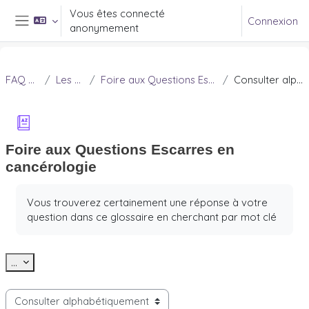
Passer au contenu principal
Vous êtes connecté
Connexion
anonymement
Panneau latéral
FAQ Douleur
Les escarres
Foire aux Questions Escarres en cancérologie
Consulter alphabétiquement
Foire aux Questions Escarres en
cancérologie
Conditions d’achèvement
Vous trouverez certainement une réponse à votre
question dans ce glossaire en cherchant par mot clé
Exporter des articles
...
Consulter le glossaire à l’aide de cet index