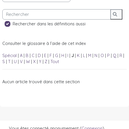
Rechercher
Reche
Rechercher dans les définitions aussi
Consulter le glossaire à l’aide de cet index
Spécial
|
A
|
B
|
C
|
D
|
E
|
F
|
G
|
H
|
I
|
J
|
K
|
L
|
M
|
N
|
O
|
P
|
Q
|
R
|
S
|
T
|
U
|
V
|
W
|
X
|
Y
|
Z
|
Tout
Aucun article trouvé dans cette section
Vous êtes connecté anonymement (
Connexion
)