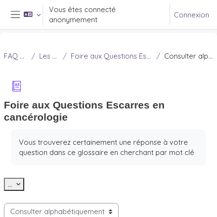
Passer au contenu principal
Vous êtes connecté
Connexion
anonymement
Panneau latéral
FAQ Douleur
Les escarres
Foire aux Questions Escarres en cancérologie
Consulter alphabétiquement
Foire aux Questions Escarres en
cancérologie
Conditions d’achèvement
Vous trouverez certainement une réponse à votre
question dans ce glossaire en cherchant par mot clé
Exporter des articles
...
Consulter le glossaire à l’aide de cet index