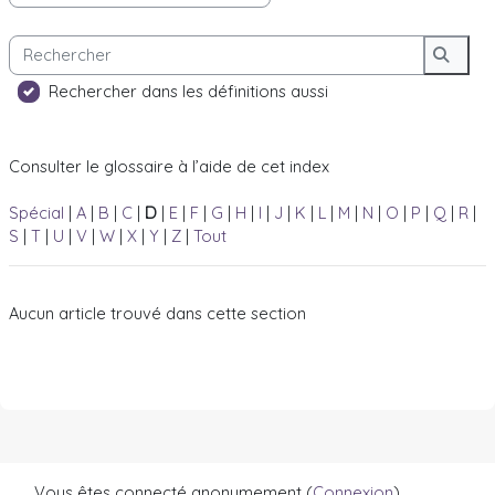
Rechercher
Reche
Rechercher dans les définitions aussi
Consulter le glossaire à l’aide de cet index
Spécial
|
A
|
B
|
C
|
D
|
E
|
F
|
G
|
H
|
I
|
J
|
K
|
L
|
M
|
N
|
O
|
P
|
Q
|
R
|
S
|
T
|
U
|
V
|
W
|
X
|
Y
|
Z
|
Tout
Aucun article trouvé dans cette section
Vous êtes connecté anonymement (
Connexion
)