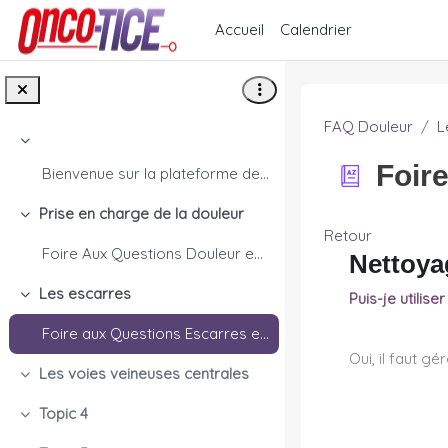
Passer au contenu principal
Accueil
Calendrier
FAQ Douleur
L
Replier
Foir
Bienvenue sur la plateforme de e-learning Onco-TIC...
Prise en charge de la douleur
Replier
Retour
Foire Aux Questions Douleur en cancérologie
Nettoya
Les escarres
Puis-je utilise
Replier
Foire aux Questions Escarres en cancérologie
Oui, il faut g
Les voies veineuses centrales
Replier
Topic 4
Replier