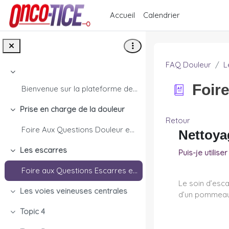
Passer au contenu principal
Accueil
Calendrier
FAQ Douleur
L
Replier
Foir
Bienvenue sur la plateforme de e-learning Onco-TIC...
Prise en charge de la douleur
Replier
Retour
Foire Aux Questions Douleur en cancérologie
Nettoya
Les escarres
Puis-je utilise
Replier
Foire aux Questions Escarres en cancérologie
Le soin d’esca
Les voies veineuses centrales
d’un pommeau 
Replier
Topic 4
Replier