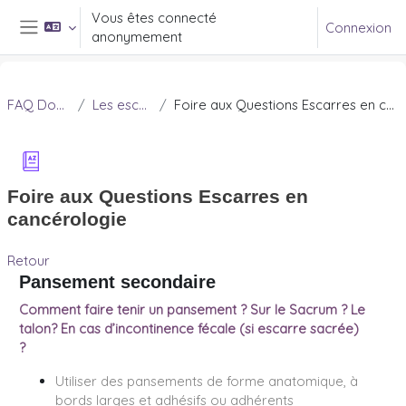
Passer au contenu principal
Vous êtes connecté
Connexion
anonymement
Panneau latéral
FAQ Douleur
Les escarres
Foire aux Questions Escarres en cancérologie
Foire aux Questions Escarres en
cancérologie
Retour
Pansement secondaire
Comment faire tenir un pansement ? Sur le Sacrum ? Le
talon? En cas d’incontinence fécale (si escarre sacrée)
?
Utiliser des pansements de forme anatomique, à
bords larges et adhésifs ou adhérents