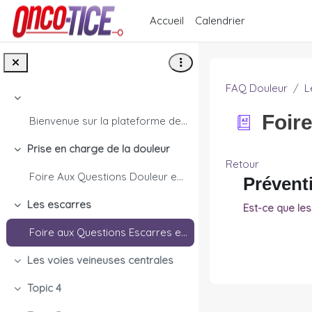
Passer au contenu principal
Accueil
Calendrier
FAQ Douleur
L
Replier
Foir
Bienvenue sur la plateforme de e-learning Onco-TIC...
Prise en charge de la douleur
Replier
Retour
Foire Aux Questions Douleur en cancérologie
Prévent
Les escarres
Est-ce que le
Replier
Foire aux Questions Escarres en cancérologie
Les voies veineuses centrales
Replier
Topic 4
Replier