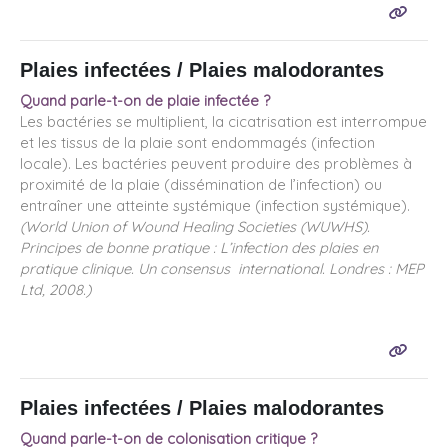
Plaies infectées / Plaies malodorantes
Quand parle-t-on de plaie infectée ?
Les bactéries se multiplient, la cicatrisation est interrompue
et les tissus de la plaie sont endommagés (infection
locale). Les bactéries peuvent produire des problèmes à
proximité de la plaie (dissémination de l’infection) ou
entraîner une atteinte systémique (infection systémique).
(World Union of Wound Healing Societies (WUWHS).
Principes de bonne pratique : L’infection des plaies en
pratique clinique. Un consensus international. Londres : MEP
Ltd, 2008.)
Plaies infectées / Plaies malodorantes
Quand parle-t-on de colonisation critique ?