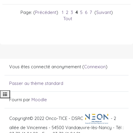
Page: (
Précédent
)
1
2
3
4
5
6
7
(
Suivant
)
Tout
Vous êtes connecté anonymement (
Connexion
)
Passer au thème standard
Ouvrir l’index du cours
Fourni par
Moodle
Copyright© 2022 Onco-TICE - DSRC
- 2
allée de Vincennes - 54500 Vandœuvre-lès-Nancy - Tél :