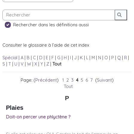
Rechercher
Reche
Rechercher dans les définitions aussi
Consulter le glossaire à l’aide de cet index
Spécial
|
A
|
B
|
C
|
D
|
E
|
F
|
G
|
H
|
I
|
J
|
K
|
L
|
M
|
N
|
O
|
P
|
Q
|
R
|
S
|
T
|
U
|
V
|
W
|
X
|
Y
|
Z
|
Tout
Page: (
Précédent
)
1
2
3
4
5
6
7
(
Suivant
)
Tout
P
Plaies
Doit-on percer une phlyctène ?