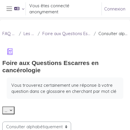
Passer au contenu principal
Vous êtes connecté
Connexion
anonymement
Panneau latéral
FAQ Douleur
Les escarres
Foire aux Questions Escarres en cancérologie
Consulter alphabétiquement
Foire aux Questions Escarres en
cancérologie
Conditions d’achèvement
Vous trouverez certainement une réponse à votre
question dans ce glossaire en cherchant par mot clé
Exporter des articles
...
Consulter le glossaire à l’aide de cet index