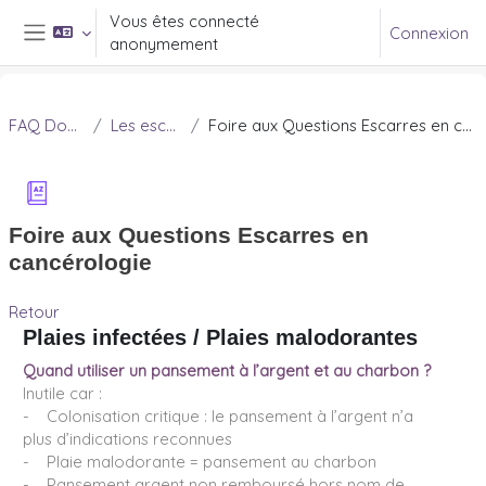
Passer au contenu principal
Vous êtes connecté
Connexion
anonymement
Panneau latéral
FAQ Douleur
Les escarres
Foire aux Questions Escarres en cancérologie
Foire aux Questions Escarres en
cancérologie
Retour
Plaies infectées / Plaies malodorantes
Quand utiliser un pansement à l’argent et au charbon ?
Inutile car :
- Colonisation critique : le pansement à l’argent n’a
plus d’indications reconnues
- Plaie malodorante = pansement au charbon
- Pansement argent non remboursé hors nom de