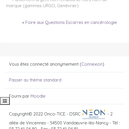
marque (gammes URGO, Genévrier)
»
Foire aux Questions Escarres en cancérologie
Vous êtes connecté anonymement (
Connexion
)
Passer au thème standard
Fourni par
Moodle
Ouvrir l’index du cours
Copyright© 2022 Onco-TICE - DSRC
- 2
allée de Vincennes - 54500 Vandœuvre-lès-Nancy - Tél :
03 72 61 04 80 - Fax : 03 72 61 04 81 -