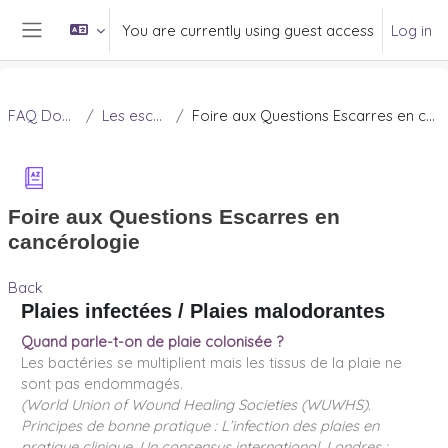
Skip to main content
You are currently using guest access
Log in
Side panel
FAQ Douleur
Les escarres
Foire aux Questions Escarres en cancérologie
Foire aux Questions Escarres en
cancérologie
Back
Plaies infectées / Plaies malodorantes
Quand parle-t-on de plaie colonisée ?
Les bactéries se multiplient mais les tissus de la plaie ne
sont pas endommagés.
(World Union of Wound Healing Societies (WUWHS).
Principes de bonne pratique : L’infection des plaies en
pratique clinique. Un consensus international. Londres :