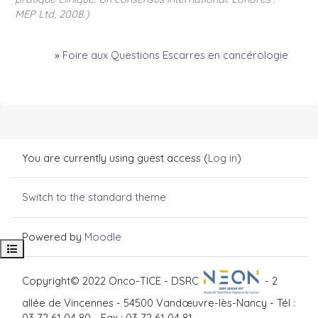
MEP Ltd, 2008.)
»
Foire aux Questions Escarres en cancérologie
You are currently using guest access (
Log in
)
Switch to the standard theme
Powered by
Moodle
Open course index
Copyright© 2022 Onco-TICE - DSRC
- 2
allée de Vincennes - 54500 Vandœuvre-lès-Nancy - Tél :
03 72 61 04 80 - Fax : 03 72 61 04 81 -