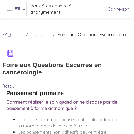
Passer au contenu principal
Vous êtes connecté
Connexion
anonymement
Panneau latéral
FAQ Douleur
Les escarres
Foire aux Questions Escarres en cancérologie
Foire aux Questions Escarres en
cancérologie
Retour
Pansement primaire
Comment réaliser le soin quand on ne dispose pas
de
pansement à forme anatomique
?
Choisir le format de pansement le plus adapté à
la morphologie de la plaie à traiter
Les pansements non adhésifs peuvent être