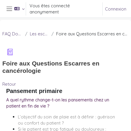
Passer au contenu principal
Vous êtes connecté
Connexion
anonymement
Panneau latéral
FAQ Douleur
Les escarres
Foire aux Questions Escarres en cancérologie
Foire aux Questions Escarres en
cancérologie
Retour
Pansement primaire
A quel rythme change-t-on les pansements chez un
patient en fin de vie ?
L’objectif du soin de plaie est à définir : guérison
ou confort du patient ?
Si le patient est trop fatigué ou douloureux :