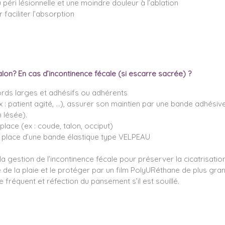
 péri lésionnelle et une moindre douleur à l’ablation
faciliter l’absorption
lon? En cas d’incontinence fécale (si escarre sacrée) ?
rds larges et adhésifs ou adhérents
x : patient agité, …), assurer son maintien par une bande adhésiv
 lésée).
place (ex : coude, talon, occiput)
en place d’une bande élastique type VELPEAU
a gestion de l’incontinence fécale pour préserver la cicatrisatio
e de la plaie et le protéger par un film PolyURéthane de plus gr
fréquent et réfection du pansement s’il est souillé.