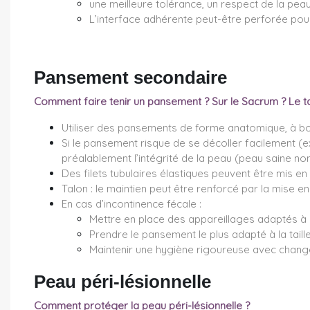
une meilleure tolérance, un respect de la peau
L’interface adhérente peut-être perforée pour 
Pansement secondaire
Comment faire tenir un pansement ? Sur le Sacrum ? Le ta
Utiliser des pansements de forme anatomique, à bo
Si le pansement risque de se décoller facilement (e
préalablement l’intégrité de la peau (peau saine non
Des filets tubulaires élastiques peuvent être mis en 
Talon : le maintien peut être renforcé par la mise 
En cas d’incontinence fécale :
Mettre en place des appareillages adaptés à l
Prendre le pansement le plus adapté à la taill
Maintenir une hygiène rigoureuse avec change 
Peau péri-lésionnelle
Comment protéger la peau péri-lésionnelle ?