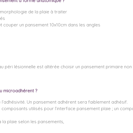
nsement à forme anatomique
?
morphologie de la plaie à traiter
pés
faut couper un pansement 10x10cm dans les angles
i peau péri lésionnelle est altérée choisir un pansement primaire 
ou microadhérent ?
l’adhésivité. Un pansement adhérent sera faiblement adhésif.
s composants utilisés pour l’interface pansement plaie ; un comp
 la plaie selon les pansements,