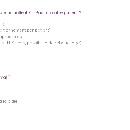
r un patient ? … Pour un autre patient ?
8h)
nditionnement par patient)
après le soin
s différents, possibilité de rebouchage)
mal ?
 la plaie