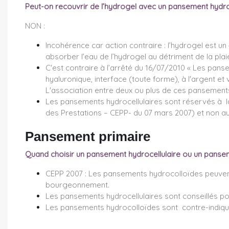
Peut-on recouvrir de l’hydrogel avec un pansement hydroc
NON :
Incohérence car action contraire : l’hydrogel est u
absorber l’eau de l’hydrogel au détriment de la pla
C'est contraire à l’arrêté du 16/07/2010 « Les pans
hyaluronique, interface (toute forme), à l'argent e
L'association entre deux ou plus de ces pansements
Les pansements hydrocellulaires sont réservés à l
des Prestations – CEPP- du 07 mars 2007) et non a
Pansement primaire
Quand choisir un pansement hydrocellulaire ou un panse
CEPP 2007 : Les pansements hydrocolloïdes peuvent 
bourgeonnement.
Les pansements hydrocellulaires sont conseillés pou
Les pansements hydrocolloïdes sont contre-indiqués 