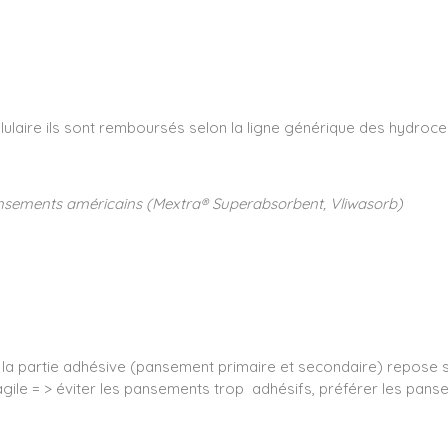
llulaire ils sont remboursés selon la ligne générique des hydroc
nsements américains (Mextra® Superabsorbent, Vliwasorb)
la partie adhésive (pansement primaire et secondaire) repose 
gile = > éviter les pansements trop adhésifs, préférer les panse