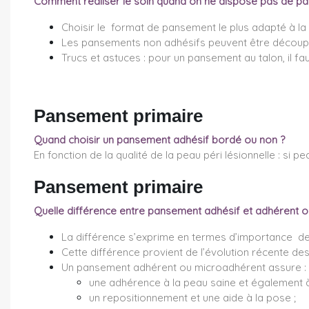
Comment réaliser le soin quand on ne dispose pas
de pa
Choisir le format de pansement le plus adapté à la 
Les pansements non adhésifs peuvent être décou
Trucs et astuces : pour un pansement au talon, il 
Pansement primaire
Quand choisir un pansement adhésif bordé ou non ?
En fonction de la qualité de la peau péri lésionnelle : s
Pansement primaire
Quelle différence entre pansement adhésif et adhérent 
La différence s’exprime en termes d’importance de 
Cette différence provient de l’évolution récente de
Un pansement adhérent ou microadhérent assure :
une adhérence à la peau saine et également à
un repositionnement et une aide à la pose ;