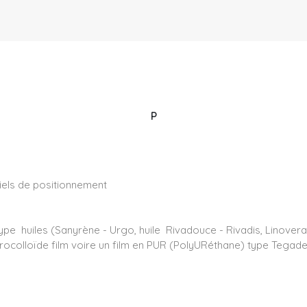
P
iels de positionnement
type huiles (Sanyrène - Urgo, huile Rivadouce - Rivadis, Lino
ocolloïde film voire un film en PUR (PolyURéthane) type Tegader