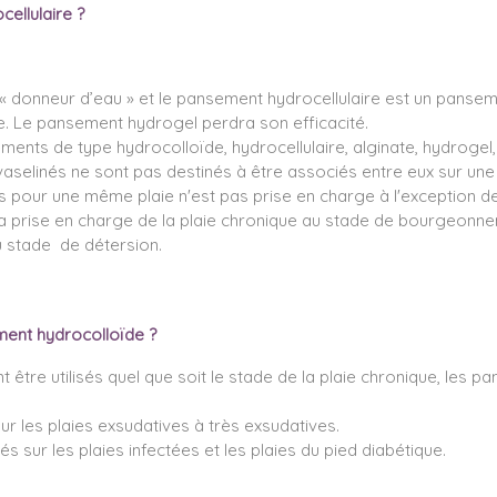
ellulaire ?
n « donneur d’eau » et le pansement hydrocellulaire est un pans
ie. Le pansement hydrogel perdra son efficacité.
ements de type hydrocolloïde, hydrocellulaire, alginate, hydrogel
t vaselinés ne sont pas destinés à être associés entre eux sur un
 pour une même plaie n'est pas prise en charge à l'exception d
a prise en charge de la plaie chronique au stade de bourgeonne
u stade de détersion.
ment hydrocolloïde ?
être utilisés quel que soit le stade de la plaie chronique, les 
r les plaies exsudatives à très exsudatives.
sur les plaies infectées et les plaies du pied diabétique.